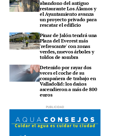
abandono del antiguo
restaurante Los Álamos y
el Ayuntamiento avanza
un proyecto privado para
rescatar el edificio
Pinar de Jalón tendrá una
Plaza del Everest más
'refrescante' con zonas
verdes, nuevos árboles y
toldos de sombra
Detenido por rayar dos
veces el coche de su
compañera de trabajo en
Valladolid: los daños
ascendieron a más de 800
euros