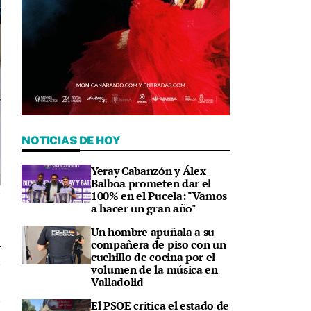
NOTICIAS DE HOY
Yeray Cabanzón y Álex
Balboa prometen dar el
100% en el Pucela: "Vamos
e
a hacer un gran año"
Un hombre apuñala a su
compañera de piso con un
cuchillo de cocina por el
4
volumen de la música en
Valladolid
El PSOE critica el estado de