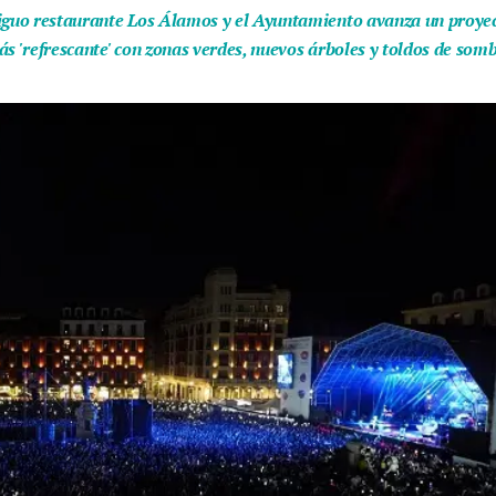
iguo restaurante Los Álamos y el Ayuntamiento avanza un proyect
ás 'refrescante' con zonas verdes, nuevos árboles y toldos de som