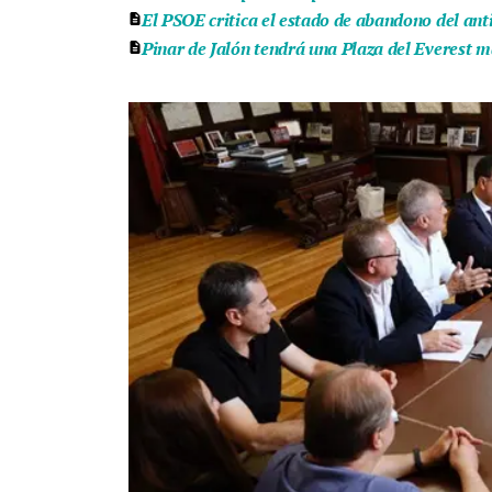
El PSOE critica el estado de abandono del ant
Pinar de Jalón tendrá una Plaza del Everest m