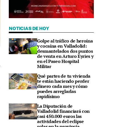
NOTICIAS DE HOY
Golpe al tráfico de heroína
y cocaína en Valladolid:
desmantelados dos puntos
de venta en Arturo Eyries y
en el Paseo Hospital
Militar
1
Qué partes de tu vivienda
te están haciendo perder
dinero cada mes y cómo
puedes arreglarlas
rapidísimo
La Diputación de
Valladolid financiará con
casi 450.000 euros las
s
actividades del eclipse
solar en la provincia