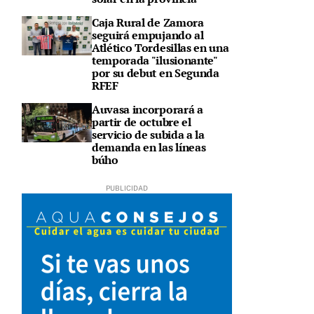
Caja Rural de Zamora
seguirá empujando al
Atlético Tordesillas en una
temporada "ilusionante"
por su debut en Segunda
RFEF
Auvasa incorporará a
partir de octubre el
servicio de subida a la
demanda en las líneas
búho