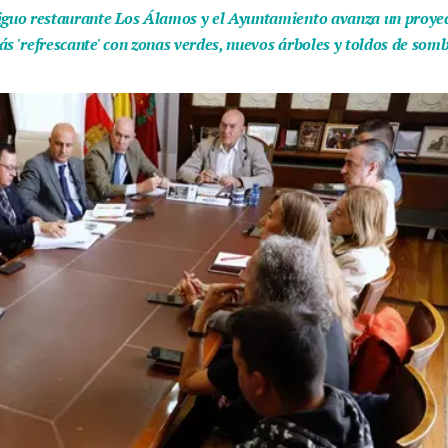
iguo restaurante Los Álamos y el Ayuntamiento avanza un proyect
ás 'refrescante' con zonas verdes, nuevos árboles y toldos de som