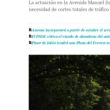
La actuación en la Avenida Manuel Jim
necesidad de cortes totales de tráfico
Auvasa incorporará a partir de octubre el ser
El PSOE critica el estado de abandono del ant
Pinar de Jalón tendrá una Plaza del Everest m