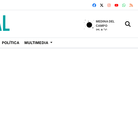
FACEBOOK
X
INSTAGRAM
WHAT
RS
YOUTUBE
MEDINA DEL
CAMPO
25.8 °C
POLÍTICA
MULTIMEDIA