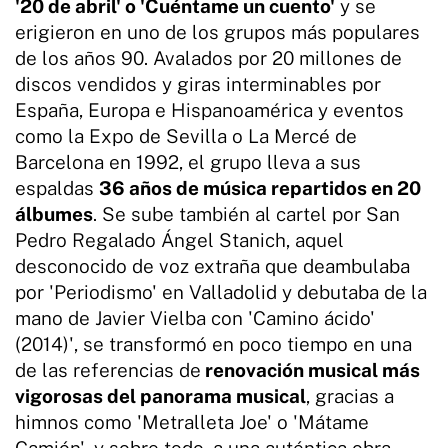
'20 de abril' o 'Cuéntame un cuento'
y se
erigieron en uno de los grupos más populares
de los años 90. Avalados por 20 millones de
discos vendidos y giras interminables por
España, Europa e Hispanoamérica y eventos
como la Expo de Sevilla o La Mercé de
Barcelona en 1992, el grupo lleva a sus
espaldas
36 años de música repartidos en 20
álbumes
. Se sube también al cartel por San
Pedro Regalado Ángel Stanich, aquel
desconocido de voz extraña que deambulaba
por 'Periodismo' en Valladolid y debutaba de la
mano de Javier Vielba con 'Camino ácido'
(2014)', se transformó en poco tiempo en una
de las referencias de
renovación musical más
vigorosas del panorama musical
, gracias a
himnos como 'Metralleta Joe' o 'Mátame
Camión', y sobre todo, a una auténtica obra