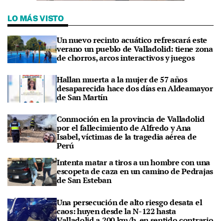
LO MÁS VISTO
Un nuevo recinto acuático refrescará este
verano un pueblo de Valladolid: tiene zona
de chorros, arcos interactivos y juegos
Hallan muerta a la mujer de 57 años
desaparecida hace dos días en Aldeamayor
de San Martín
Conmoción en la provincia de Valladolid
por el fallecimiento de Alfredo y Ana
Isabel, víctimas de la tragedia aérea de
Perú
Intenta matar a tiros a un hombre con una
escopeta de caza en un camino de Pedrajas
de San Esteban
Una persecución de alto riesgo desata el
caos: huyen desde la N-122 hasta
Valladolid a 200 km/h, en sentido contrario