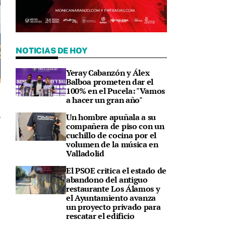
NOTICIAS DE HOY
Yeray Cabanzón y Álex
Balboa prometen dar el
100% en el Pucela: "Vamos
a hacer un gran año"
Un hombre apuñala a su
compañera de piso con un
5
cuchillo de cocina por el
volumen de la música en
Valladolid
El PSOE critica el estado de
abandono del antiguo
restaurante Los Álamos y
el Ayuntamiento avanza
un proyecto privado para
rescatar el edificio