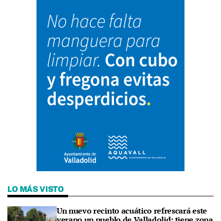
LO MÁS VISTO
Un nuevo recinto acuático refrescará este
verano un pueblo de Valladolid: tiene zona