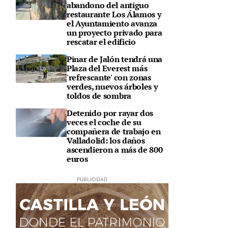
abandono del antiguo
restaurante Los Álamos y
el Ayuntamiento avanza
un proyecto privado para
rescatar el edificio
Pinar de Jalón tendrá una
Plaza del Everest más
'refrescante' con zonas
verdes, nuevos árboles y
toldos de sombra
Detenido por rayar dos
veces el coche de su
compañera de trabajo en
Valladolid: los daños
ascendieron a más de 800
euros