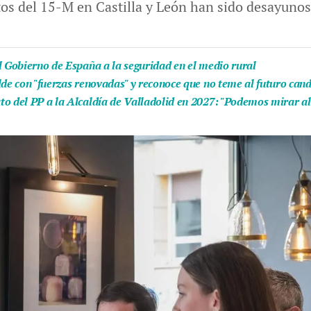
os del 15-M en Castilla y León han sido desayunos,
l Gobierno de España a la seguridad en el medio rural
lde con "fuerzas renovadas" y reconoce que no teme al futuro can
to del PP a la Alcaldía de Valladolid en 2027: "Podemos mirar al