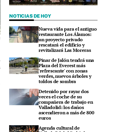
NOTICIAS DE HOY
Nueva vida para el antiguo
restaurante Los Álamos:
un proyecto privado
d
rescatará el edificio y
revitalizará Las Moreras
Pinar de Jalón tendrá una
Plaza del Everest más
6
'refrescante' con zonas
verdes, nuevos árboles y
toldos de sombra
Detenido por rayar dos
veces el coche de su
compañera de trabajo en
Valladolid: los daños
ascendieron a más de 800
euros
Agenda cultural de