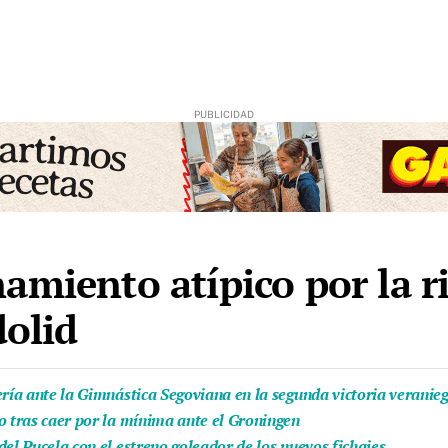
amiento atípico por la r
dolid
ería ante la Gimnástica Segoviana en la segunda victoria veranie
o tras caer por la mínima ante el Groningen
el Pucela con el estreno goleador de los nuevos fichajes