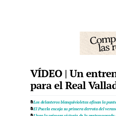
VÍDEO | Un entren
para el Real Valla
Los delanteros blanquivioletas afinan la punt
El Pucela encaja su primera derrota del veran
Llega la primera victoria de la pretemporada d