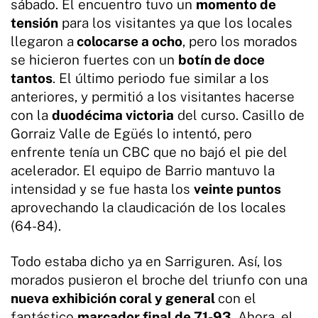
sábado. El encuentro tuvo un
momento de
tensión
para los visitantes ya que los locales
llegaron a
colocarse a ocho
, pero los morados
se hicieron fuertes con un
botín de doce
tantos
. El último periodo fue similar a los
anteriores, y permitió a los visitantes hacerse
con la
duodécima victoria
del curso. Casillo de
Gorraiz Valle de Egüés lo intentó, pero
enfrente tenía un CBC que no bajó el pie del
acelerador. El equipo de Barrio mantuvo la
intensidad y se fue hasta los
veinte puntos
aprovechando la claudicación de los locales
(64-84).
Todo estaba dicho ya en Sarriguren. Así, los
morados pusieron el broche del triunfo con una
nueva exhibición coral y general
con el
fantástico
marcador final de 71-93
. Ahora, el