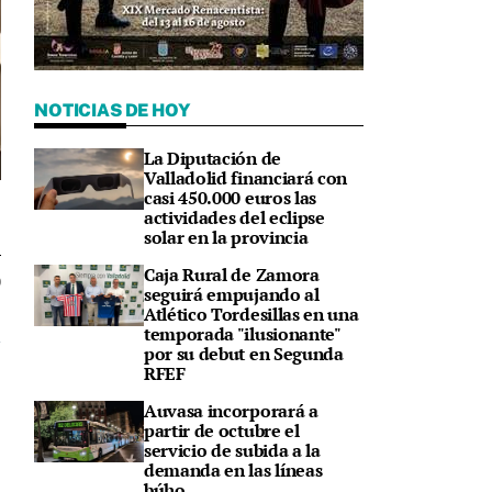
NOTICIAS DE HOY
La Diputación de
Valladolid financiará con
casi 450.000 euros las
actividades del eclipse
solar en la provincia
Caja Rural de Zamora
0
seguirá empujando al
Atlético Tordesillas en una
temporada "ilusionante"
por su debut en Segunda
RFEF
Auvasa incorporará a
partir de octubre el
servicio de subida a la
demanda en las líneas
búho