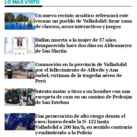
LO MÁS VISTO
Un nuevo recinto acuático refrescará este
verano un pueblo de Valladolid: tiene zona
de chorros, arcos interactivos y juegos
Hallan muerta a la mujer de 57 años
desaparecida hace dos días en Aldeamayor
de San Martín
Conmoción en la provincia de Valladolid
por el fallecimiento de Alfredo y Ana
Isabel, víctimas de la tragedia aérea de
Perú
Intenta matar a tiros a un hombre con una
escopeta de caza en un camino de Pedrajas
de San Esteban
Una persecución de alto riesgo desata el
caos: huyen desde la N-122 hasta
Valladolid a 200 km/h, en sentido contrario
y embistiendo a la Policía