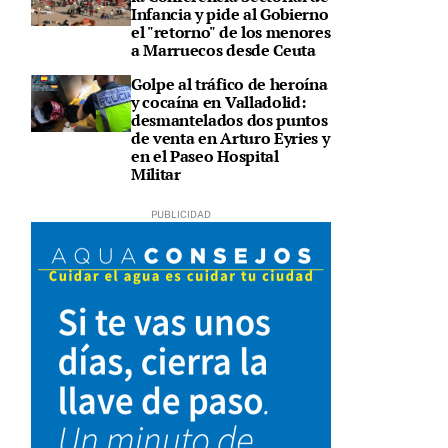
Infancia y pide al Gobierno
el "retorno" de los menores
a Marruecos desde Ceuta
Golpe al tráfico de heroína
y cocaína en Valladolid:
desmantelados dos puntos
de venta en Arturo Eyries y
en el Paseo Hospital
Militar