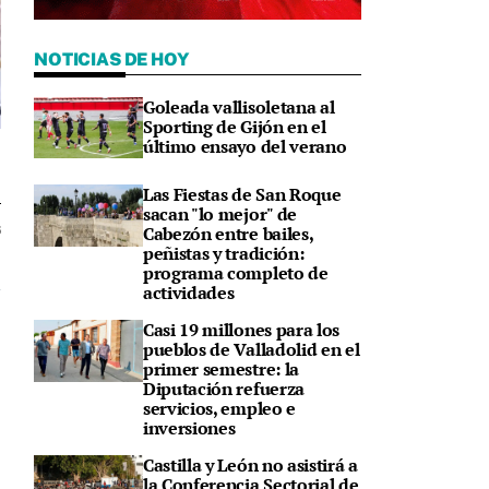
NOTICIAS DE HOY
Goleada vallisoletana al
Sporting de Gijón en el
último ensayo del verano
Las Fiestas de San Roque
sacan "lo mejor" de
Cabezón entre bailes,
6
peñistas y tradición:
programa completo de
actividades
Casi 19 millones para los
pueblos de Valladolid en el
primer semestre: la
Diputación refuerza
servicios, empleo e
inversiones
Castilla y León no asistirá a
la Conferencia Sectorial de