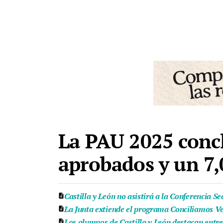
La PAU 2025 concl
aprobados y un 7,
Castilla y León no asistirá a la Conferencia S
La Junta extiende el programa Conciliamos Ver
Los alumnos de Castilla y León destacan entr