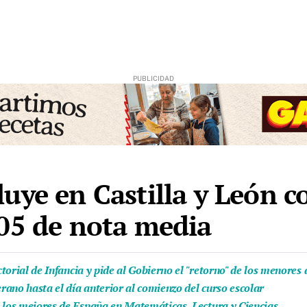
uye en Castilla y León 
05 de nota media
ectorial de Infancia y pide al Gobierno el "retorno" de los menore
ano hasta el día anterior al comienzo del curso escolar
e los mejores de España en Matemáticas, Lectura y Ciencias