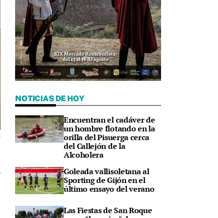
NOTICIAS DE HOY
Encuentran el cadáver de
un hombre flotando en la
orilla del Pisuerga cerca
s
del Callejón de la
Alcoholera
Goleada vallisoletana al
Sporting de Gijón en el
4
último ensayo del verano
Las Fiestas de San Roque