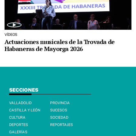
VÍDEOS
Actuaciones musicales de la Trovada de
Habaneras de Mayorga 2026
SECCIONES
VALLADOLID
PROVINCIA
CASTILLA Y LEÓN
SUCESOS
CULTURA
SOCIEDAD
DEPORTES
REPORTAJES
GALERÍAS