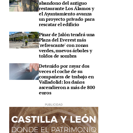
abandono del antiguo
restaurante Los Álamos y
el Ayuntamiento avanza
un proyecto privado para
rescatar el edificio
Pinar de Jalón tendrá una
Plaza del Everest más
'refrescante' con zonas
verdes, nuevos árboles y
toldos de sombra
Detenido por rayar dos
veces el coche de su
compañera de trabajo en
Valladolid: los daños
ascendieron a más de 800
euros