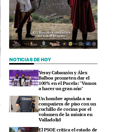
NOTICIAS DE HOY
Yeray Cabanzón y Álex
Balboa prometen dar el
100% en el Pucela: "Vamos
l
a hacer un gran año"
Un hombre apuñala a su
compañera de piso con un
cuchillo de cocina por el
9
volumen de la música en
Valladolid
El PSOE critica el estado de