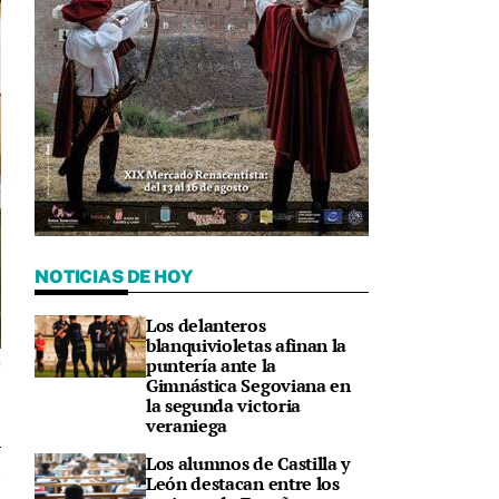
NOTICIAS DE HOY
Los delanteros
blanquivioletas afinan la
puntería ante la
n
Gimnástica Segoviana en
la segunda victoria
veraniega
Los alumnos de Castilla y
5
León destacan entre los