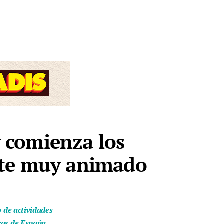
y comienza los
nte muy animado
o de actividades
eras de España