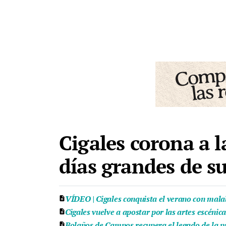
Cigales corona a l
días grandes de 
VÍDEO | Cigales conquista el verano con malaba
Cigales vuelve a apostar por las artes escénic
Bolaños de Campos recupera el legado de la pr