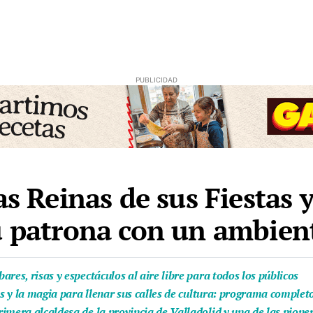
as Reinas de sus Fiestas 
su patrona con un ambie
res, risas y espectáculos al aire libre para todos los públicos
as y la magia para llenar sus calles de cultura: programa complet
imera alcaldesa de la provincia de Valladolid y una de las pion