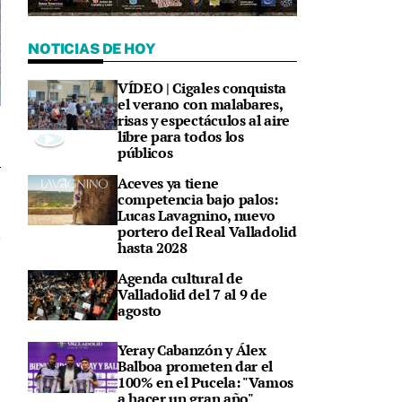
NOTICIAS DE HOY
VÍDEO | Cigales conquista
el verano con malabares,
risas y espectáculos al aire
libre para todos los
públicos
Aceves ya tiene
9
competencia bajo palos:
Lucas Lavagnino, nuevo
portero del Real Valladolid
hasta 2028
Agenda cultural de
Valladolid del 7 al 9 de
agosto
Yeray Cabanzón y Álex
Balboa prometen dar el
100% en el Pucela: "Vamos
a hacer un gran año"