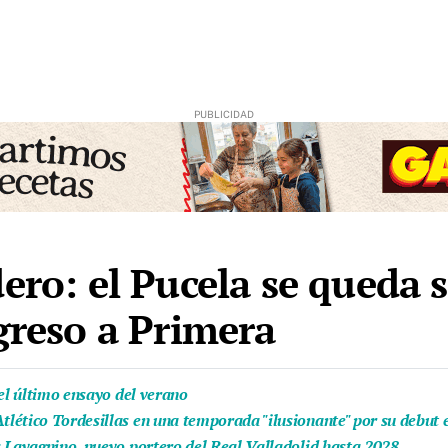
ero: el Pucela se queda s
greso a Primera
 el último ensayo del verano
lético Tordesillas en una temporada "ilusionante" por su debut
s Lavagnino, nuevo portero del Real Valladolid hasta 2028