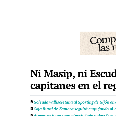
Ni Masip, ni Escud
capitanes en el re
Goleada vallisoletana al Sporting de Gijón en
Caja Rural de Zamora seguirá empujando al At
Aceves ya tiene competencia bajo palos: Luca