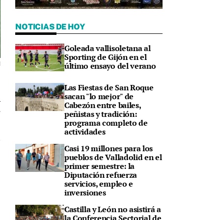
NOTICIAS DE HOY
Goleada vallisoletana al
Sporting de Gijón en el
último ensayo del verano
d
Las Fiestas de San Roque
sacan "lo mejor" de
Cabezón entre bailes,
peñistas y tradición:
7
programa completo de
actividades
Casi 19 millones para los
pueblos de Valladolid en el
primer semestre: la
Diputación refuerza
servicios, empleo e
inversiones
Castilla y León no asistirá a
la Conferencia Sectorial de