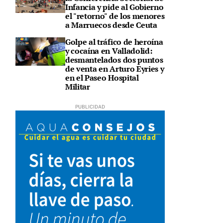
Infancia y pide al Gobierno
el "retorno" de los menores
a Marruecos desde Ceuta
Golpe al tráfico de heroína
y cocaína en Valladolid:
desmantelados dos puntos
de venta en Arturo Eyries y
en el Paseo Hospital
Militar